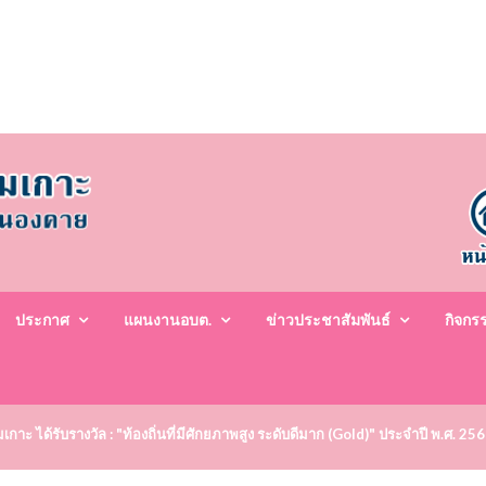
ประกาศ
แผนงานอบต.
ข่าวประชาสัมพันธ์
กิจกร
าะ ได้รับรางวัล : "ท้องถิ่นที่มีศักยภาพสูง ระดับดีมาก (Gold)" ประจำปี พ.ศ. 25