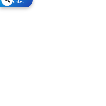
ป.ป.ท.