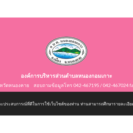
องค์การบริหารส่วนตำบลหนองกอมเกาะ
ังหวัดหนองคาย สอบถามข้อมูลโทร 042-467195 / 042-467024 f
E-Mail: saraban@nongkomkor.go.th
 และประสบการณ์ที่ดีในการใช้เว็บไซต์ของท่าน ท่านสามารถศึกษารายละเอียด
mkor.go.th