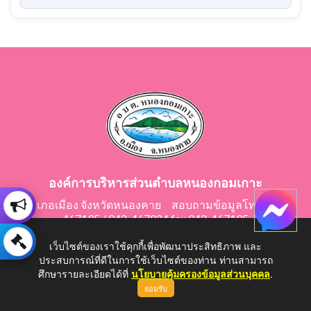
องค์การบริหารส่วนตำบลหนองกอมเกาะ
อำเภอเมือง จังหวัดหนองคาย สอบถามข้อมูลโทร 042-
467195 / 042-467024 fax 042-467195
E-Mail: saraban@nongkomkor.go.th
เว็บไซต์ของเราใช้คุกกี้เพื่อพัฒนาประสิทธิภาพ และ
ประสบการณ์ที่ดีในการใช้เว็บไซต์ของท่าน ท่านสามารถ
ศึกษารายละเอียดได้ที่
นโยบายคุ้มครองข้อมูลส่วนบุคคล
.
ยอมรับ
Copyright © 2026 All Right Resive http://www.nongkomkor.go.th