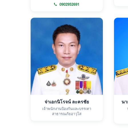
0902952691
จ่าเอกนิโรจน์ ละครชัย
นา
เจ้าพนักงานป้องกันและบรรเทา
สาธารณภัยอาวุโส