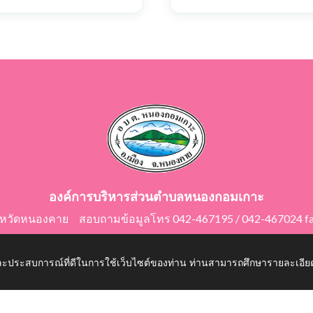
องค์การบริหารส่วนตำบลหนองกอมเกาะ
ังหวัดหนองคาย สอบถามข้อมูลโทร 042-467195 / 042-467024 f
E-Mail: saraban@nongkomkor.go.th
 และประสบการณ์ที่ดีในการใช้เว็บไซต์ของท่าน ท่านสามารถศึกษารายละเอียด
mkor.go.th