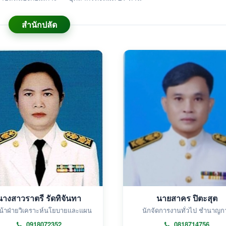
สำนักปลัด
นางสาวราตรี รัดทิจันทา
นายสาคร ปิตะสุต
น้าฝ่ายวิเคราะห์นโยบายและแผน
นักจัดการงานทั่วไป ชำนาญก
0918072352
0818714756