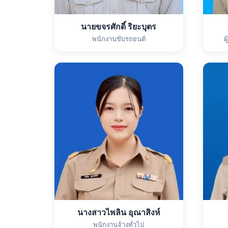
นายขจรศักดิ์ ริยะบุตร
พนักงานขับรถยนต์
ผ
นางสาวไพลิน อุณาสิงห์
พนักงานจ้างทั่วไป