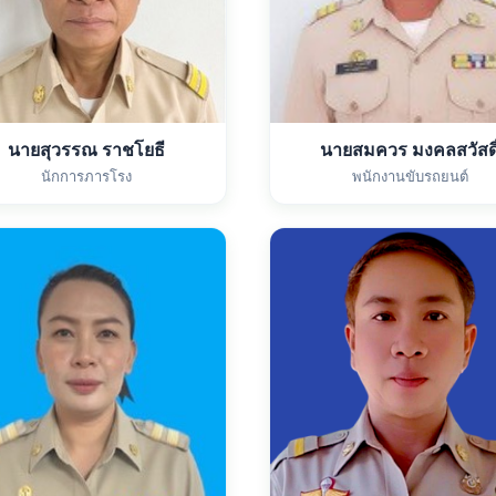
นายสุวรรณ ราชโยธี
นายสมควร มงคลสวัสดิ
นักการภารโรง
พนักงานขับรถยนต์