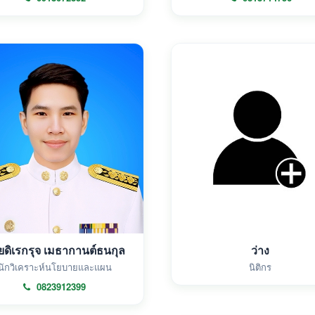
ยดิเรกรุจ เมธากานต์ธนกุล
ว่าง
นักวิเคราะห์นโยบายและแผน
นิติกร
0823912399