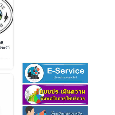
คล
ประจำ