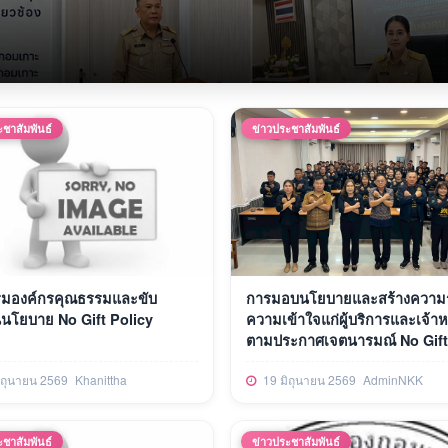
ะชาสัมพันธ์
ข่าวประชาสัมพันธ์
รมองค์กรคุณธรรมและขับ
การมอบนโยบายและสร้างความรู
นนโยบาย No Gift Policy
ความเข้าใจแก่ผู้บริการและเจ้าหน
ตามประกาศเจตนารมณ์ No Gift
Policy จากการปฏิบัติหน้าที่ ปร
ิถุนายน 2569
Khanittha
19 มิถุนายน 2569
AdminNKK
ปีงบประมาณ พ.ศ. 2569
ะชาสัมพันธ์
ข่าวประชาสัมพันธ์