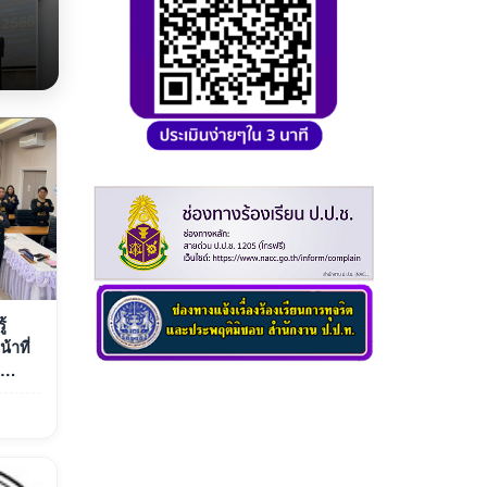
้
้าที่
ะจำ