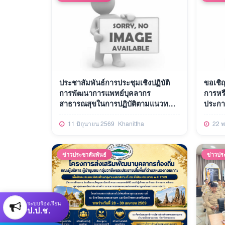
ประชาสัมพันธ์การประชุมเชิงปฏิบัติ
ขอเชิ
การพัฒนาการแพทย์บุคลากร
การหร
สาธารณสุขในการปฏิบัติตามแนวทาง
ประกา
โรคพิษสุนัขบ้า
ดื่มแอ
11 มิถุนายน 2569
Khanittha
22 พ
ข่าวประชาสัมพันธ์
ข่าวปร
ระบบร้องเรียน
ป.ป.ช.