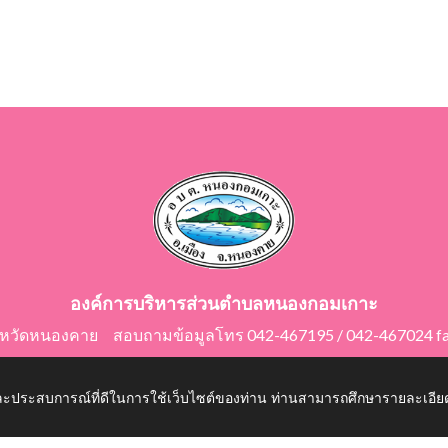
องค์การบริหารส่วนตำบลหนองกอมเกาะ
ังหวัดหนองคาย สอบถามข้อมูลโทร 042-467195 / 042-467024 f
E-Mail: saraban@nongkomkor.go.th
 และประสบการณ์ที่ดีในการใช้เว็บไซต์ของท่าน ท่านสามารถศึกษารายละเอียด