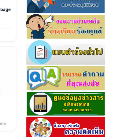
rbage
kor