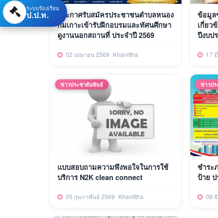
ระบบร้องเรียน
ป.ป.ท.
ประกาศรับสมัครประชาชนตำบลหนอง
ข้อมูล
กมเกาะเข้ารับฝึกอบรมและทัศนศึกษา
เกี่ยว
ดูงานนอกสถานที่ ประจำปี 2569
ปีงบป
02 เมษายน 2569
Khanittha
17 ม
ข่าวประชาสัมพันธ์
ข่าวปร
แบบสอบถามความพึงพอใจในการใช้
ชำระภา
บริการ N2K clean connect
ป้าย ป
05 กุมภาพันธ์ 2569
Khanittha
08 ธ