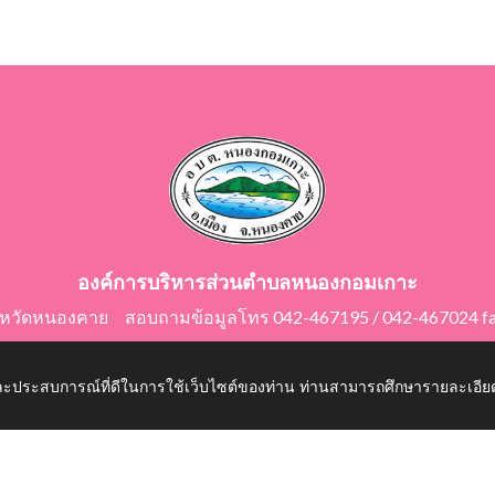
องค์การบริหารส่วนตำบลหนองกอมเกาะ
ังหวัดหนองคาย สอบถามข้อมูลโทร 042-467195 / 042-467024 f
E-Mail: saraban@nongkomkor.go.th
 และประสบการณ์ที่ดีในการใช้เว็บไซต์ของท่าน ท่านสามารถศึกษารายละเอียด
mkor.go.th