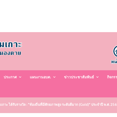
ประกาศ
แผนงานอบต.
ข่าวประชาสัมพันธ์
กิจกร
าะ ได้รับรางวัล : "ท้องถิ่นที่มีศักยภาพสูง ระดับดีมาก (Gold)" ประจำปี พ.ศ. 25