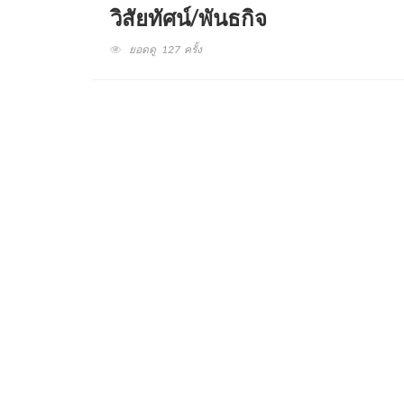
วิสัยทัศน์/พันธกิจ
ยอดดู 127 ครั้ง