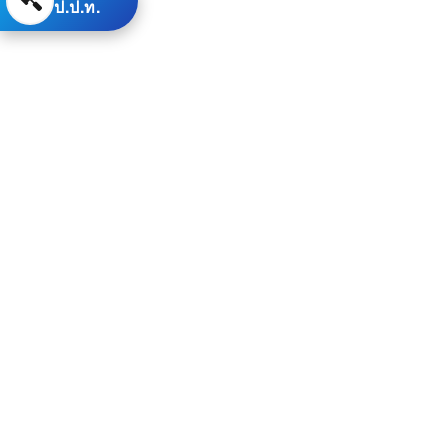
ป.ป.ท.