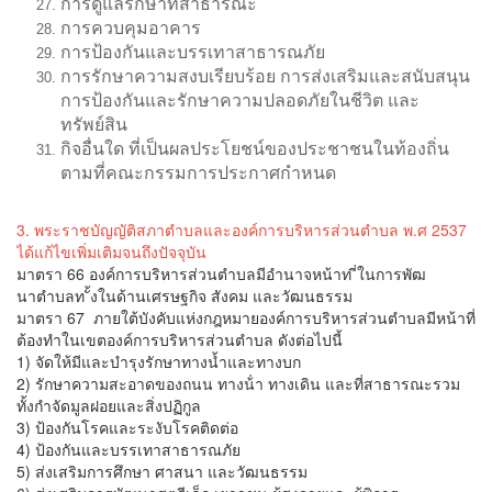
การดูแลรักษาที่สาธารณะ
การควบคุมอาคาร
การป้องกันและบรรเทาสาธารณภัย
การรักษาความสงบเรียบร้อย การส่งเสริมและสนับสนุน
การป้องกันและรักษาความปลอดภัยในชีวิต และ
ทรัพย์สิน
กิจอื่นใด ที่เป็นผลประโยชน์ของประชาชนในท้องถิ่น
ตามที่คณะกรรมการประกาศกำหนด
3. พระราชบัญญัติสภาตำบลและองค์การบริหารส่วนตำบล พ.ศ 2537
ได้แก้ไขเพิ่มเติมจนถึงปัจจุบัน
มาตรา 66 องค์การบริหารส่วนตำบลมีอํานาจหน้าท ี่ในการพัฒ
นาตําบลท ั้งในด้านเศรษฐกิจ สังคม และวัฒนธรรม
มาตรา 67 ภายใต้บังคับแห่งกฎหมายองค์การบริหารส่วนตําบลมีหน้าที่
ต้องทําในเขตองค์การบริหารส่วนตําบล ดังต่อไปนี้
1) จัดให้มีและบํารุงรักษาทางน้ำและทางบก
2) รักษาความสะอาดของถนน ทางน้ํา ทางเดิน และที่สาธารณะรวม
ทั้งกําจัดมูลฝอยและสิ่งปฏิกูล
3) ป้องกันโรคและระงับโรคติดต่อ
4) ป้องกันและบรรเทาสาธารณภัย
5) ส่งเสริมการศึกษา ศาสนา และวัฒนธรรม