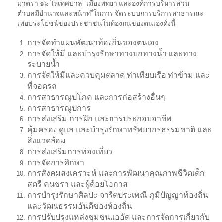
มาตรา ๑๖ ใหเทศบาล ้ เมืองพทยา และองค์การบริหารส่วน
ตำบลมีอํานาจและหน้าท ี่ในการ จัดระบบการบริการสาธารณะ
เพอประโยชน์ของประชาชนในท้องถนของตนเองดั่งนี้
การจัดทำแผนพัฒนาท้องถิ่นของตนเอง
การจัดให้มี และบำรุงรักษาทางบกทางน้ำ และทาง
ระบายน้ำ
การจัดให้มีและควบคุมตลาด ท่าเทียบเรือ ท่าข้าม และ
ที่จอดรถ
การสาธารณูปโภค และการก่อสร้างอื่นๆ
การสาธารณูปการ
การส่งเสริม การฝึก และการประกอบอาชีพ
คุ้มครอง ดูแล และบำรุงรักษาทรัพยากรธรรมชาติ และ
สิ่งแวดล้อม
การส่งเสริมการท่องเที่ยว
การจัดการศึกษา
การสังคมสงเคราะห์ และการพัฒนาคุณภาพชีวิตเด็ก
สตรี คนชรา และผู้ด้อยโอกาส
การบำรุงรักษาศิลปะ จารีตประเพณี ภูมิปัญญาท้องถิ่น
และวัฒนธรรมอันดีของท้องถิ่น
การปรับปรุงแหล่งชุมชนแออัด และการจัดการเกี่ยวกับ