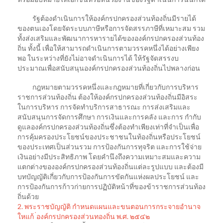
รัฐต้องดําเนินการให้องค์กรปกครองส่วนท้องถิ่นมีรายได้
ของตนเองโดยจัดระบบภาษีหรือการจัดสรรภาษีที่เหมาะสม รวม
ทั้งส่งเสริมและพัฒนาการหารายได้ขององค์กรปกครองส่วนท้อง
ถิ่น ทั้งนี้ เพื่อให้สามารถดําเนินการตามวรรคหนึ่งได้อย่างเพียง
พอ ในระหว่างที่ยังไม่อาจดําเนินการได้ ให้รัฐจัดสรรงบ
ประมาณเพื่อสนับสนุนองค์กรปกครองส่วนท้องถิ่นไปพลางก่อน
กฎหมายตามวรรคหนึ่งและกฎหมายที่เกี่ยวกับการบริหาร
ราชการส่วนท้องถิ่น ต้องให้องค์กรปกครองส่วนท้องถิ่นมีอิสระ
ในการบริหาร การจัดทําบริการสาธารณะ การส่งเสริมและ
สนับสนุนการจัดการศึกษา การเงินและการคลัง และการ กํากับ
ดูแลองค์กรปกครองส่วนท้องถิ่นซึ่งต้องทําเพียงเท่าที่จําเป็นเพื่อ
การคุ้มครองประโยชน์ของประชาชนในท้องถิ่นหรือประโยชน์
ของประเทศเป็นส่วนรวม การป้องกันการทุจริต และการใช้จ่าย
เงินอย่างมีประสิทธิภาพ โดยคํานึงถึงความเหมาะสมและความ
แตกต่างขององค์กรปกครองส่วนท้องถิ่นแต่ละรูปแบบ และต้องมี
บทบัญญัติเกี่ยวกับการป้องกันการขัดกันแห่งผลประโยชน์ และ
การป้องกันการก้าวก่ายการปฏิบัติหน้าที่ของข้าราชการส่วนท้อง
ถิ่นด้วย
2.
พระราชบัญญัติ กําหนดแผนและขนตอนการกระจายอำนาจ
ใหแก้ ่องค์กรปกครองส่วนทองถิ่น พ.ศ. ๒๕๔๒