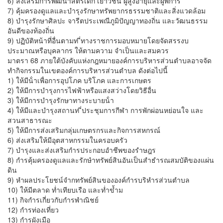
6) ส่งเสริมการพัฒนาสตรีเด็ก เยาวชน ผู้สูงอายุและผู้พิการ
7) คุ้มครองดูแลและบํารุงรักษาทรัพยากรธรรมชาติและสิ่งแวดล้อม
8) บํารุงรักษาศิลปะ จารีตประเพณีภูมิปัญญาทองถิ่น และวัฒนธรรม
อันดีของท้องถิ่น
9) ปฏิบัติหน้าที่อื่นตามท ี่ทางราชการมอบหมายโดยจัดสรรงบ
ประมาณหรือบุคลากร ให้ตามความ จําเป็นและสมควร
มาตรา 68 ภายใต้บังคับแห่งกฎหมายองค์การบริหารส่วนตําบลอาจจัด
ทํากิจกรรมในเขตองค์การบริหารส่วนตําบล ดังต่อไปนี้
1) ให้มีน้ําเพื่อการอุปโภค บริโภค และการเกษตร
2) ให้มีการบํารุงการไฟฟ้าหรือแสงสว่างโดยวิธีอื่น
3) ให้มีการบํารุงรักษาทางระบายน้ํา
4) ให้มีและบํารุงสถานท ี่ประชุมการกีฬา การพักผ่อนหย่อนใจ และ
สวนสาธารณะ
5) ให้มีการส่งเสริมกลุ่มเกษตรกรและกิจการสหกรณ์
6) ส่งเสริมให้มีอุตสาหกรรมในครอบครัว
7) บำรุงและส่งเสริมกำรประกอบอำชีพของรำษฎร
8) กำรคุ้มครองดูแลและรักษำทรัพย์สินอันเป็นสำธำรณสมบัติของแผ่น
ดิน
9) หำผลประโยชน์จำกทรัพย์สินขององค์กำรบริหำรส่วนตำบล
10) ให้มีตลาด ท่ำเทียบเรือ และท่ำข้ำม
11) กิจกำรเกี่ยวกับกำรพำณิชย์
12) กำรท่องเที่ยว
13) กำรผังเมือ