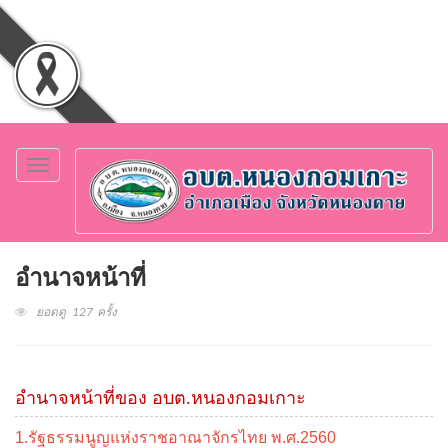
Toggle
navigation
อำนาจหน้าที่
ยอดดู 127 ครั้ง
อำนาจหน้าที่ของ อบต.หนองกอมเกาะ
1.รัฐธรรมนูญแห่งราชอาณาจักรไทย พ.ศ.2560