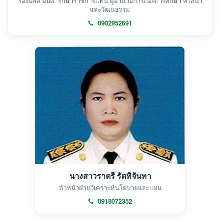
รองปลัด อบต. รักษาราชการแทน ผู้อำนวยการกองการศึกษา ศาสนา
และวัฒนธรรม
0902952691
นางสาวราตรี รัดทิจันทา
หัวหน้าฝ่ายวิเคราะห์นโยบายและแผน
0918072352