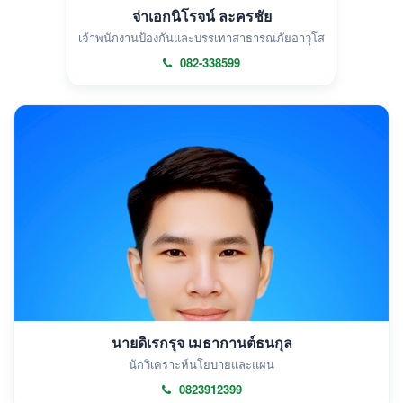
จ่าเอกนิโรจน์ ละครชัย
เจ้าพนักงานป้องกันและบรรเทาสาธารณภัยอาวุโส
082-338599
นายดิเรกรุจ เมธากานต์ธนกุล
นักวิเคราะห์นโยบายและแผน
0823912399