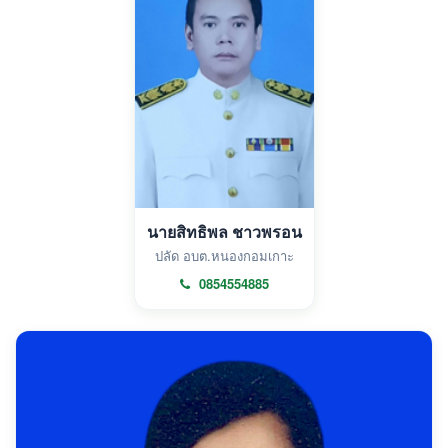
นายสิทธิพล ชาวพรอน
ปลัด อบต.หนองกอมเกาะ
0854554885