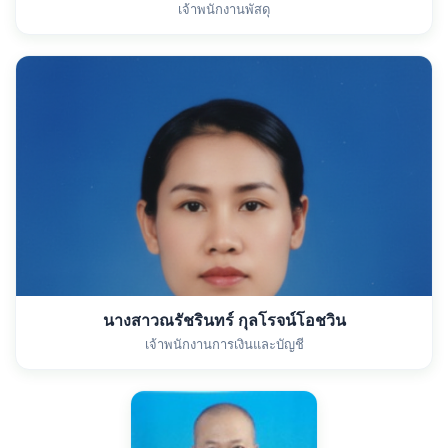
เจ้าพนักงานพัสดุ
นางสาวณรัชรินทร์ กุลโรจน์โอชวิน
เจ้าพนักงานการเงินและบัญชี