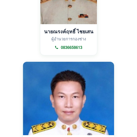
นายณรงค์ฤทธิ์ ไชยเสน
ผู้อำนวยการกองช่าง
0836658613