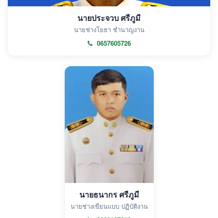
นายประจวบ ศรีภูมี
นายช่างโยธา ชำนาญงาน
0657605726
นายธนากร ศรีภูมี
นายช่างเขียนแบบ ปฏิบัติงาน