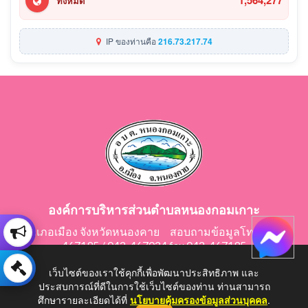
1,564,277
ทั้งหมด
IP ของท่านคือ
216.73.217.74
องค์การบริหารส่วนตำบลหนองกอมเกาะ
อำเภอเมือง จังหวัดหนองคาย สอบถามข้อมูลโทร 042-
467195 / 042-467024 fax 042-467195
E-Mail: saraban@nongkomkor.go.th
เว็บไซต์ของเราใช้คุกกี้เพื่อพัฒนาประสิทธิภาพ และ
ประสบการณ์ที่ดีในการใช้เว็บไซต์ของท่าน ท่านสามารถ
ศึกษารายละเอียดได้ที่
นโยบายคุ้มครองข้อมูลส่วนบุคคล
.