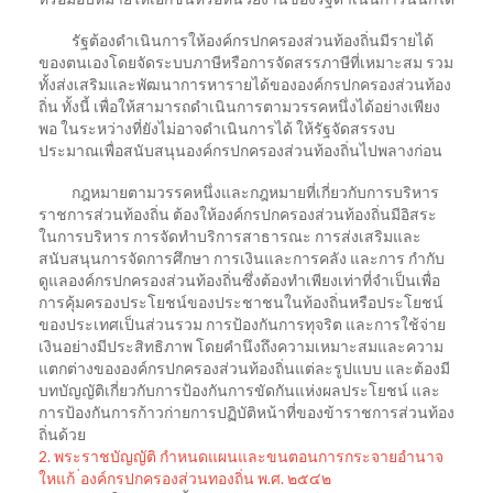
รัฐต้องดําเนินการให้องค์กรปกครองส่วนท้องถิ่นมีรายได้
ของตนเองโดยจัดระบบภาษีหรือการจัดสรรภาษีที่เหมาะสม รวม
ทั้งส่งเสริมและพัฒนาการหารายได้ขององค์กรปกครองส่วนท้อง
ถิ่น ทั้งนี้ เพื่อให้สามารถดําเนินการตามวรรคหนึ่งได้อย่างเพียง
พอ ในระหว่างที่ยังไม่อาจดําเนินการได้ ให้รัฐจัดสรรงบ
ประมาณเพื่อสนับสนุนองค์กรปกครองส่วนท้องถิ่นไปพลางก่อน
กฎหมายตามวรรคหนึ่งและกฎหมายที่เกี่ยวกับการบริหาร
ราชการส่วนท้องถิ่น ต้องให้องค์กรปกครองส่วนท้องถิ่นมีอิสระ
ในการบริหาร การจัดทําบริการสาธารณะ การส่งเสริมและ
สนับสนุนการจัดการศึกษา การเงินและการคลัง และการ กํากับ
ดูแลองค์กรปกครองส่วนท้องถิ่นซึ่งต้องทําเพียงเท่าที่จําเป็นเพื่อ
การคุ้มครองประโยชน์ของประชาชนในท้องถิ่นหรือประโยชน์
ของประเทศเป็นส่วนรวม การป้องกันการทุจริต และการใช้จ่าย
เงินอย่างมีประสิทธิภาพ โดยคํานึงถึงความเหมาะสมและความ
แตกต่างขององค์กรปกครองส่วนท้องถิ่นแต่ละรูปแบบ และต้องมี
บทบัญญัติเกี่ยวกับการป้องกันการขัดกันแห่งผลประโยชน์ และ
การป้องกันการก้าวก่ายการปฏิบัติหน้าที่ของข้าราชการส่วนท้อง
ถิ่นด้วย
2.
พระราชบัญญัติ กําหนดแผนและขนตอนการกระจายอำนาจ
ใหแก้ ่องค์กรปกครองส่วนทองถิ่น พ.ศ. ๒๕๔๒