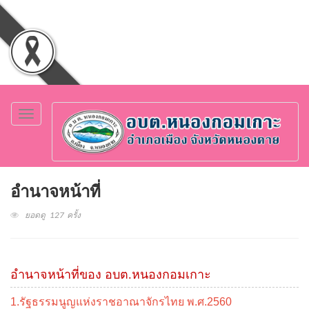
Toggle
navigation
อำนาจหน้าที่
ยอดดู 127 ครั้ง
อำนาจหน้าที่ของ อบต.หนองกอมเกาะ
1.รัฐธรรมนูญแห่งราชอาณาจักรไทย พ.ศ.2560