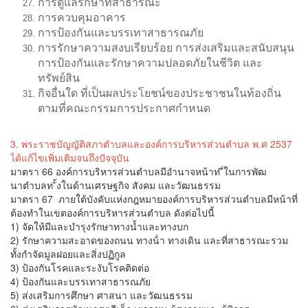
การดูแลรักษาที่สาธารณะ
การควบคุมอาคาร
การป้องกันและบรรเทาสาธารณภัย
การรักษาความสงบเรียบร้อย การส่งเสริมและสนับสนุน
การป้องกันและรักษาความปลอดภัยในชีวิต และ
ทรัพย์สิน
กิจอื่นใด ที่เป็นผลประโยชน์ของประชาชนในท้องถิ่น
ตามที่คณะกรรมการประกาศกำหนด
3. พระราชบัญญัติสภาตำบลและองค์การบริหารส่วนตำบล พ.ศ 2537
ได้แก้ไขเพิ่มเติมจนถึงปัจจุบัน
มาตรา 66 องค์การบริหารส่วนตำบลมีอํานาจหน้าท ี่ในการพัฒ
นาตําบลท ั้งในด้านเศรษฐกิจ สังคม และวัฒนธรรม
มาตรา 67 ภายใต้บังคับแห่งกฎหมายองค์การบริหารส่วนตําบลมีหน้าที่
ต้องทําในเขตองค์การบริหารส่วนตําบล ดังต่อไปนี้
1) จัดให้มีและบํารุงรักษาทางน้ำและทางบก
2) รักษาความสะอาดของถนน ทางน้ํา ทางเดิน และที่สาธารณะรวม
ทั้งกําจัดมูลฝอยและสิ่งปฏิกูล
3) ป้องกันโรคและระงับโรคติดต่อ
4) ป้องกันและบรรเทาสาธารณภัย
5) ส่งเสริมการศึกษา ศาสนา และวัฒนธรรม