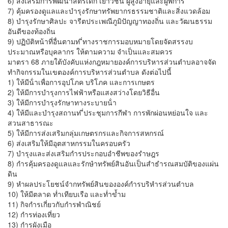
6) ส่งเสริมการพัฒนาสตรีเด็ก เยาวชน ผู้สูงอายุและผู้พิการ
7) คุ้มครองดูแลและบํารุงรักษาทรัพยากรธรรมชาติและสิ่งแวดล้อม
8) บํารุงรักษาศิลปะ จารีตประเพณีภูมิปัญญาทองถิ่น และวัฒนธรรม
อันดีของท้องถิ่น
9) ปฏิบัติหน้าที่อื่นตามท ี่ทางราชการมอบหมายโดยจัดสรรงบ
ประมาณหรือบุคลากร ให้ตามความ จําเป็นและสมควร
มาตรา 68 ภายใต้บังคับแห่งกฎหมายองค์การบริหารส่วนตําบลอาจจัด
ทํากิจกรรมในเขตองค์การบริหารส่วนตําบล ดังต่อไปนี้
1) ให้มีน้ําเพื่อการอุปโภค บริโภค และการเกษตร
2) ให้มีการบํารุงการไฟฟ้าหรือแสงสว่างโดยวิธีอื่น
3) ให้มีการบํารุงรักษาทางระบายน้ํา
4) ให้มีและบํารุงสถานท ี่ประชุมการกีฬา การพักผ่อนหย่อนใจ และ
สวนสาธารณะ
5) ให้มีการส่งเสริมกลุ่มเกษตรกรและกิจการสหกรณ์
6) ส่งเสริมให้มีอุตสาหกรรมในครอบครัว
7) บำรุงและส่งเสริมกำรประกอบอำชีพของรำษฎร
8) กำรคุ้มครองดูแลและรักษำทรัพย์สินอันเป็นสำธำรณสมบัติของแผ่น
ดิน
9) หำผลประโยชน์จำกทรัพย์สินขององค์กำรบริหำรส่วนตำบล
10) ให้มีตลาด ท่ำเทียบเรือ และท่ำข้ำม
11) กิจกำรเกี่ยวกับกำรพำณิชย์
12) กำรท่องเที่ยว
13) กำรผังเมือ