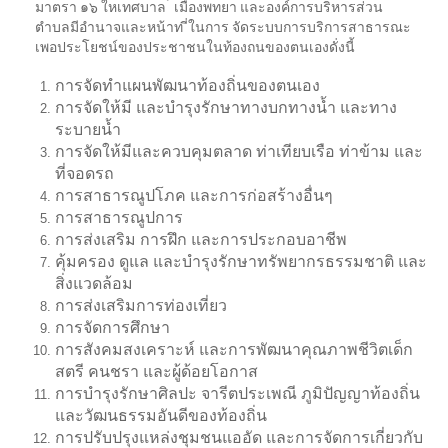
มาตรา ๑๖ ใหเทศบาล ้ เมืองพทยา และองค์การบริหารส่วน
ตำบลมีอํานาจและหน้าท ี่ในการ จัดระบบการบริการสาธารณะ
เพอประโยชน์ของประชาชนในท้องถนของตนเองดั่งนี้
การจัดทำแผนพัฒนาท้องถิ่นของตนเอง
การจัดให้มี และบำรุงรักษาทางบกทางน้ำ และทาง
ระบายน้ำ
การจัดให้มีและควบคุมตลาด ท่าเทียบเรือ ท่าข้าม และ
ที่จอดรถ
การสาธารณูปโภค และการก่อสร้างอื่นๆ
การสาธารณูปการ
การส่งเสริม การฝึก และการประกอบอาชีพ
คุ้มครอง ดูแล และบำรุงรักษาทรัพยากรธรรมชาติ และ
สิ่งแวดล้อม
การส่งเสริมการท่องเที่ยว
การจัดการศึกษา
การสังคมสงเคราะห์ และการพัฒนาคุณภาพชีวิตเด็ก
สตรี คนชรา และผู้ด้อยโอกาส
การบำรุงรักษาศิลปะ จารีตประเพณี ภูมิปัญญาท้องถิ่น
และวัฒนธรรมอันดีของท้องถิ่น
การปรับปรุงแหล่งชุมชนแออัด และการจัดการเกี่ยวกับ