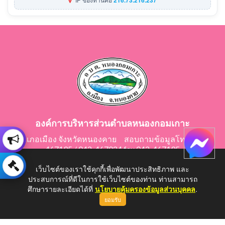
องค์การบริหารส่วนตำบลหนองกอมเกาะ
อำเภอเมือง จังหวัดหนองคาย สอบถามข้อมูลโทร 042-
467195 / 042-467024 fax 042-467195
E-Mail: saraban@nongkomkor.go.th
เว็บไซต์ของเราใช้คุกกี้เพื่อพัฒนาประสิทธิภาพ และ
ประสบการณ์ที่ดีในการใช้เว็บไซต์ของท่าน ท่านสามารถ
ศึกษารายละเอียดได้ที่
นโยบายคุ้มครองข้อมูลส่วนบุคคล
.
ยอมรับ
Copyright © 2026 All Right Resive http://www.nongkomkor.go.th