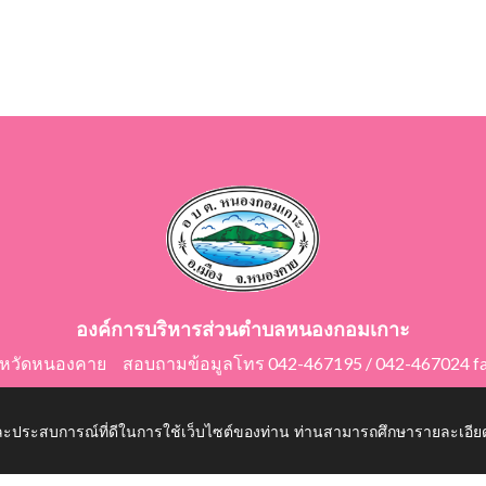
องค์การบริหารส่วนตำบลหนองกอมเกาะ
ังหวัดหนองคาย สอบถามข้อมูลโทร 042-467195 / 042-467024 f
E-Mail: saraban@nongkomkor.go.th
 และประสบการณ์ที่ดีในการใช้เว็บไซต์ของท่าน ท่านสามารถศึกษารายละเอียด