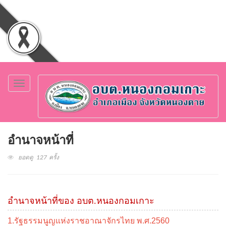
Toggle
navigation
อำนาจหน้าที่
ยอดดู 127 ครั้ง
อำนาจหน้าที่ของ อบต.หนองกอมเกาะ
1.รัฐธรรมนูญแห่งราชอาณาจักรไทย พ.ศ.2560