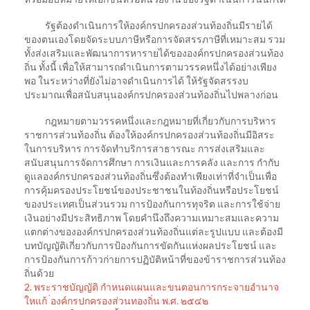
รัฐต้องดําเนินการให้องค์กรปกครองส่วนท้องถิ่นมีรายได้
ของตนเองโดยจัดระบบภาษีหรือการจัดสรรภาษีที่เหมาะสม รวม
ทั้งส่งเสริมและพัฒนาการหารายได้ขององค์กรปกครองส่วนท้อง
ถิ่น ทั้งนี้ เพื่อให้สามารถดําเนินการตามวรรคหนึ่งได้อย่างเพียง
พอ ในระหว่างที่ยังไม่อาจดําเนินการได้ ให้รัฐจัดสรรงบ
ประมาณเพื่อสนับสนุนองค์กรปกครองส่วนท้องถิ่นไปพลางก่อน
กฎหมายตามวรรคหนึ่งและกฎหมายที่เกี่ยวกับการบริหาร
ราชการส่วนท้องถิ่น ต้องให้องค์กรปกครองส่วนท้องถิ่นมีอิสระ
ในการบริหาร การจัดทําบริการสาธารณะ การส่งเสริมและ
สนับสนุนการจัดการศึกษา การเงินและการคลัง และการ กํากับ
ดูแลองค์กรปกครองส่วนท้องถิ่นซึ่งต้องทําเพียงเท่าที่จําเป็นเพื่อ
การคุ้มครองประโยชน์ของประชาชนในท้องถิ่นหรือประโยชน์
ของประเทศเป็นส่วนรวม การป้องกันการทุจริต และการใช้จ่าย
เงินอย่างมีประสิทธิภาพ โดยคํานึงถึงความเหมาะสมและความ
แตกต่างขององค์กรปกครองส่วนท้องถิ่นแต่ละรูปแบบ และต้องมี
บทบัญญัติเกี่ยวกับการป้องกันการขัดกันแห่งผลประโยชน์ และ
การป้องกันการก้าวก่ายการปฏิบัติหน้าที่ของข้าราชการส่วนท้อง
ถิ่นด้วย
2.
พระราชบัญญัติ กําหนดแผนและขนตอนการกระจายอำนาจ
ใหแก้ ่องค์กรปกครองส่วนทองถิ่น พ.ศ. ๒๕๔๒