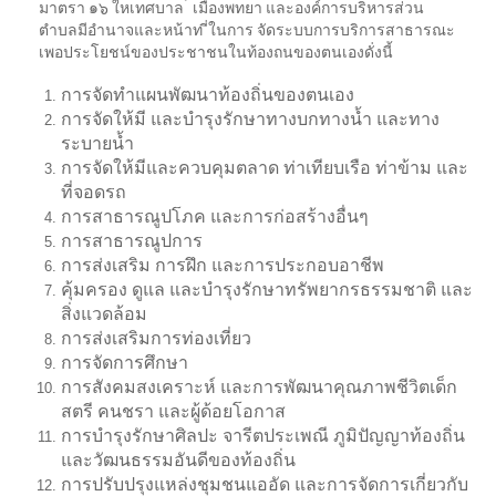
มาตรา ๑๖ ใหเทศบาล ้ เมืองพทยา และองค์การบริหารส่วน
ตำบลมีอํานาจและหน้าท ี่ในการ จัดระบบการบริการสาธารณะ
เพอประโยชน์ของประชาชนในท้องถนของตนเองดั่งนี้
การจัดทำแผนพัฒนาท้องถิ่นของตนเอง
การจัดให้มี และบำรุงรักษาทางบกทางน้ำ และทาง
ระบายน้ำ
การจัดให้มีและควบคุมตลาด ท่าเทียบเรือ ท่าข้าม และ
ที่จอดรถ
การสาธารณูปโภค และการก่อสร้างอื่นๆ
การสาธารณูปการ
การส่งเสริม การฝึก และการประกอบอาชีพ
คุ้มครอง ดูแล และบำรุงรักษาทรัพยากรธรรมชาติ และ
สิ่งแวดล้อม
การส่งเสริมการท่องเที่ยว
การจัดการศึกษา
การสังคมสงเคราะห์ และการพัฒนาคุณภาพชีวิตเด็ก
สตรี คนชรา และผู้ด้อยโอกาส
การบำรุงรักษาศิลปะ จารีตประเพณี ภูมิปัญญาท้องถิ่น
และวัฒนธรรมอันดีของท้องถิ่น
การปรับปรุงแหล่งชุมชนแออัด และการจัดการเกี่ยวกับ