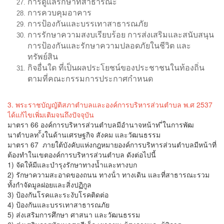
การดูแลรักษาที่สาธารณะ
การควบคุมอาคาร
การป้องกันและบรรเทาสาธารณภัย
การรักษาความสงบเรียบร้อย การส่งเสริมและสนับสนุน
การป้องกันและรักษาความปลอดภัยในชีวิต และ
ทรัพย์สิน
กิจอื่นใด ที่เป็นผลประโยชน์ของประชาชนในท้องถิ่น
ตามที่คณะกรรมการประกาศกำหนด
3. พระราชบัญญัติสภาตำบลและองค์การบริหารส่วนตำบล พ.ศ 2537
ได้แก้ไขเพิ่มเติมจนถึงปัจจุบัน
มาตรา 66 องค์การบริหารส่วนตำบลมีอํานาจหน้าท ี่ในการพัฒ
นาตําบลท ั้งในด้านเศรษฐกิจ สังคม และวัฒนธรรม
มาตรา 67 ภายใต้บังคับแห่งกฎหมายองค์การบริหารส่วนตําบลมีหน้าที่
ต้องทําในเขตองค์การบริหารส่วนตําบล ดังต่อไปนี้
1) จัดให้มีและบํารุงรักษาทางน้ำและทางบก
2) รักษาความสะอาดของถนน ทางน้ํา ทางเดิน และที่สาธารณะรวม
ทั้งกําจัดมูลฝอยและสิ่งปฏิกูล
3) ป้องกันโรคและระงับโรคติดต่อ
4) ป้องกันและบรรเทาสาธารณภัย
5) ส่งเสริมการศึกษา ศาสนา และวัฒนธรรม