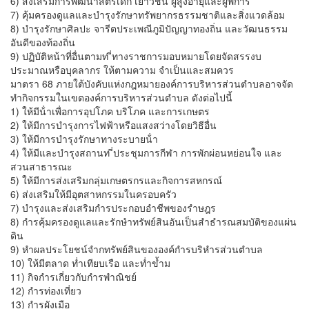
6) ส่งเสริมการพัฒนาสตรีเด็ก เยาวชน ผู้สูงอายุและผู้พิการ
7) คุ้มครองดูแลและบํารุงรักษาทรัพยากรธรรมชาติและสิ่งแวดล้อม
8) บํารุงรักษาศิลปะ จารีตประเพณีภูมิปัญญาทองถิ่น และวัฒนธรรม
อันดีของท้องถิ่น
9) ปฏิบัติหน้าที่อื่นตามท ี่ทางราชการมอบหมายโดยจัดสรรงบ
ประมาณหรือบุคลากร ให้ตามความ จําเป็นและสมควร
มาตรา 68 ภายใต้บังคับแห่งกฎหมายองค์การบริหารส่วนตําบลอาจจัด
ทํากิจกรรมในเขตองค์การบริหารส่วนตําบล ดังต่อไปนี้
1) ให้มีน้ําเพื่อการอุปโภค บริโภค และการเกษตร
2) ให้มีการบํารุงการไฟฟ้าหรือแสงสว่างโดยวิธีอื่น
3) ให้มีการบํารุงรักษาทางระบายน้ํา
4) ให้มีและบํารุงสถานท ี่ประชุมการกีฬา การพักผ่อนหย่อนใจ และ
สวนสาธารณะ
5) ให้มีการส่งเสริมกลุ่มเกษตรกรและกิจการสหกรณ์
6) ส่งเสริมให้มีอุตสาหกรรมในครอบครัว
7) บำรุงและส่งเสริมกำรประกอบอำชีพของรำษฎร
8) กำรคุ้มครองดูแลและรักษำทรัพย์สินอันเป็นสำธำรณสมบัติของแผ่น
ดิน
9) หำผลประโยชน์จำกทรัพย์สินขององค์กำรบริหำรส่วนตำบล
10) ให้มีตลาด ท่ำเทียบเรือ และท่ำข้ำม
11) กิจกำรเกี่ยวกับกำรพำณิชย์
12) กำรท่องเที่ยว
13) กำรผังเมือ