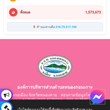
1,573,673
ทั้งหมด
IP ของท่านคือ
216.73.217.150
องค์การบริหารส่วนตำบลหนองกอมเกาะ
อำเภอเมือง จังหวัดหนองคาย สอบถามข้อมูลโทร 042-
467195 / 042-467024 fax 042-467195
E-Mail: saraban@nongkomkor.go.th
เว็บไซต์ของเราใช้คุกกี้เพื่อพัฒนาประสิทธิภาพ และ