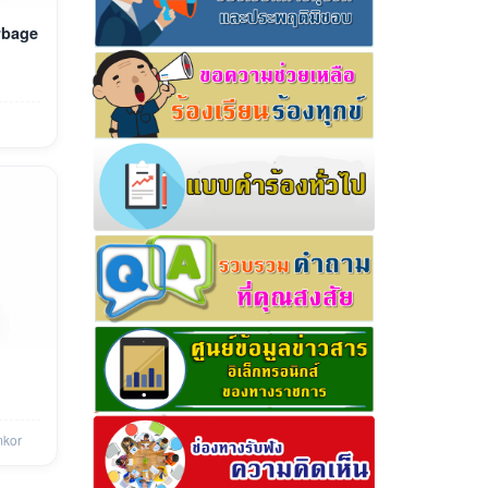
rbage
kor