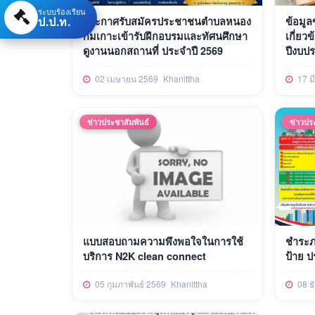
ระบบร้องเรียน
ป.ป.ท.
ประกาศรับสมัครประชาชนตำบลหนอง
ข้อมูล
กมเกาะเข้ารับฝึกอบรมและทัศนศึกษา
เกี่ยว
ดูงานนอกสถานที่ ประจำปี 2569
ปีงบป
02 เมษายน 2569
Khanittha
17 ม
ข่าวประชาสัมพันธ์
ข่าวปร
แบบสอบถามความพึงพอใจในการใช้
ชำระภา
บริการ N2K clean connect
ป้าย ป
05 กุมภาพันธ์ 2569
Khanittha
08 ธ