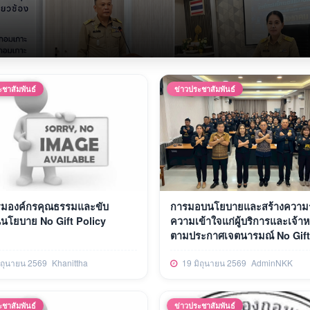
ะชาสัมพันธ์
ข่าวประชาสัมพันธ์
รมองค์กรคุณธรรมและขับ
การมอบนโยบายและสร้างความรู
นนโยบาย No Gift Policy
ความเข้าใจแก่ผู้บริการและเจ้าหน
ตามประกาศเจตนารมณ์ No Gift
Policy จากการปฏิบัติหน้าที่ ปร
ิถุนายน 2569
Khanittha
19 มิถุนายน 2569
AdminNKK
ปีงบประมาณ พ.ศ. 2569
ะชาสัมพันธ์
ข่าวประชาสัมพันธ์