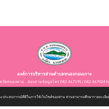
องค์การบริหารส่วนตำบลหนองกอมเกาะ
ังหวัดหนองคาย สอบถามข้อมูลโทร 042-467195 / 042-467024 f
E-Mail: saraban@nongkomkor.go.th
 และประสบการณ์ที่ดีในการใช้เว็บไซต์ของท่าน ท่านสามารถศึกษารายละเอียด