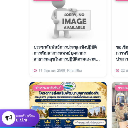
ประชาสัมพันธ์การประชุมเชิงปฏิบัติ
ขอเชิ
การพัฒนาการแพทย์บุคลากร
การหร
สาธารณสุขในการปฏิบัติตามแนวทาง
ประกา
โรคพิษสุนัขบ้า
ดื่มแอ
11 มิถุนายน 2569
Khanittha
22 พ
ข่าวประชาสัมพันธ์
ข่าวปร
ระบบร้องเรียน
ป.ป.ช.