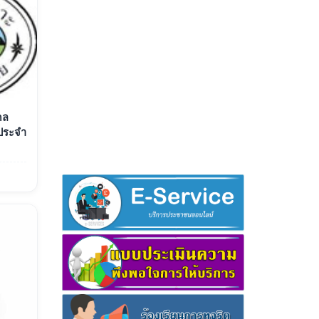
คล
ประจำ