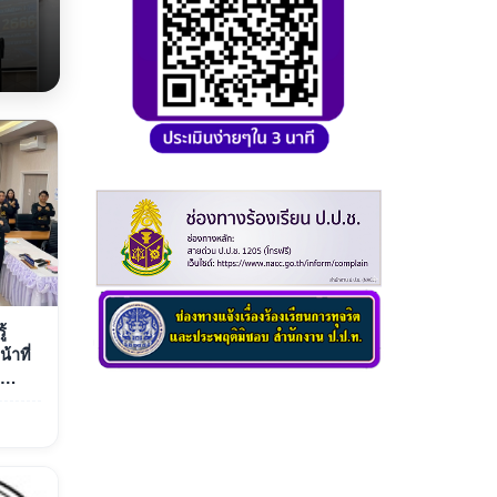
้
้าที่
ะจำ