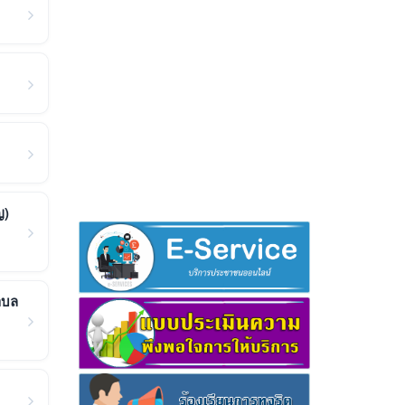
ญ)
ำบล