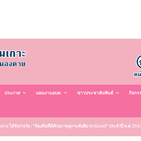
ประกาศ
แผนงานอบต.
ข่าวประชาสัมพันธ์
กิจกร
ะ ได้รับรางวัล : "ท้องถิ่นที่มีศักยภาพสูง ระดับดีมาก (Gold)" ประจำปี พ.ศ. 25