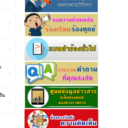
า
ิ่น