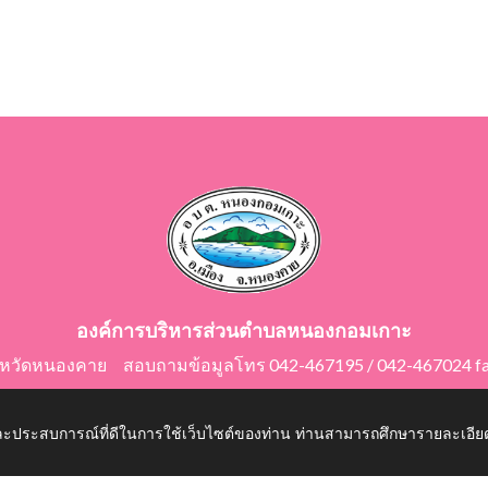
องค์การบริหารส่วนตำบลหนองกอมเกาะ
ังหวัดหนองคาย สอบถามข้อมูลโทร 042-467195 / 042-467024 f
E-Mail: saraban@nongkomkor.go.th
 และประสบการณ์ที่ดีในการใช้เว็บไซต์ของท่าน ท่านสามารถศึกษารายละเอียด