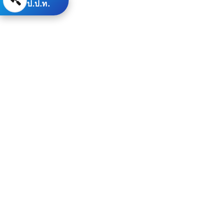
ป.ป.ท.