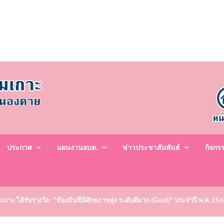
ประกาศ
แผนงานอบต.
ข่าวประชาสัมพันธ์
กิจกร
าะ ได้รับรางวัล : "ท้องถิ่นที่มีศักยภาพสูง ระดับดีมาก (Gold)" ประจำปี พ.ศ. 25