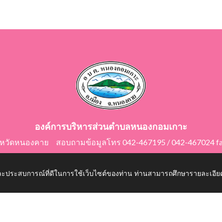
องค์การบริหารส่วนตำบลหนองกอมเกาะ
ังหวัดหนองคาย สอบถามข้อมูลโทร 042-467195 / 042-467024 f
E-Mail: saraban@nongkomkor.go.th
 และประสบการณ์ที่ดีในการใช้เว็บไซต์ของท่าน ท่านสามารถศึกษารายละเอียด
mkor.go.th