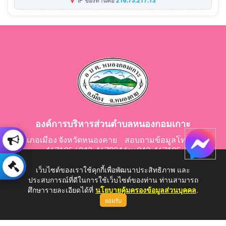
องค์การบริหารส่วนตำบลหนองกอมเกาะ
อำเภอเมือง จังหวัดหนองคาย สอบถามข้อมูลโทร 042-
467195 / 042-467024 fax 042-467195
E-Mail: saraban@nongkomkor.go.th
เว็บไซต์ของเราใช้คุกกี้เพื่อพัฒนาประสิทธิภาพ และ
ประสบการณ์ที่ดีในการใช้เว็บไซต์ของท่าน ท่านสามารถ
ศึกษารายละเอียดได้ที่
นโยบายคุ้มครองข้อมูลส่วนบุคคล
.
ยอมรับ
Copyright © 2026 All Right Resive http://www.nongkomkor.go.th