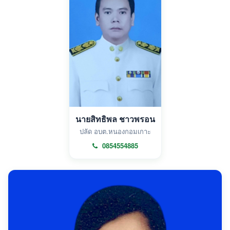
นายสิทธิพล ชาวพรอน
ปลัด อบต.หนองกอมเกาะ
0854554885