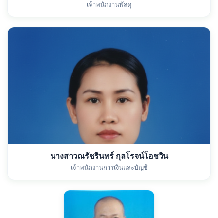
เจ้าพนักงานพัสดุ
นางสาวณรัชรินทร์ กุลโรจน์โอชวิน
เจ้าพนักงานการเงินและบัญชี