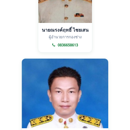
นายณรงค์ฤทธิ์ ไชยเสน
ผู้อำนวยการกองช่าง
0836658613