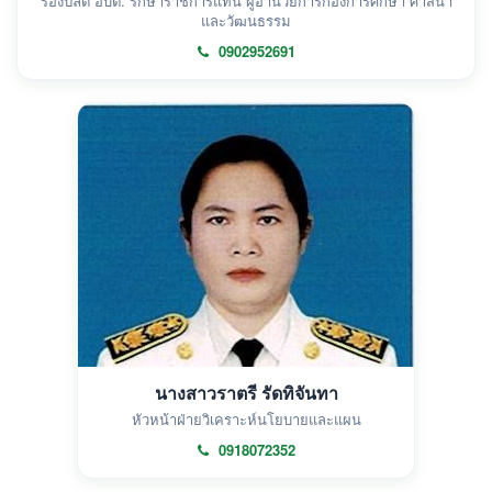
รองปลัด อบต. รักษาราชการแทน ผู้อำนวยการกองการศึกษา ศาสนา
และวัฒนธรรม
0902952691
นางสาวราตรี รัดทิจันทา
หัวหน้าฝ่ายวิเคราะห์นโยบายและแผน
0918072352