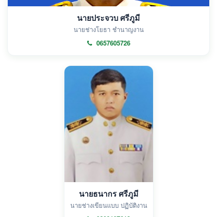
นายประจวบ ศรีภูมี
นายช่างโยธา ชำนาญงาน
0657605726
นายธนากร ศรีภูมี
นายช่างเขียนแบบ ปฏิบัติงาน