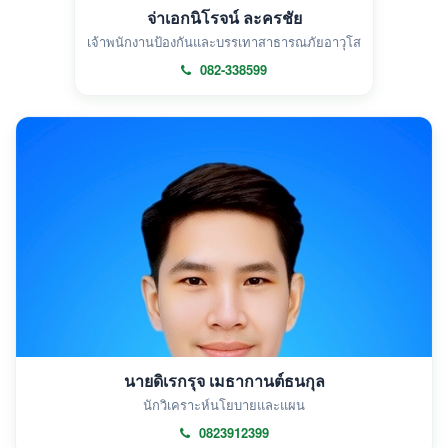
จ่าเอกนิโรจน์ ละครชัย
เจ้าพนักงานป้องกันและบรรเทาสาธารณภัยอาวุโส
082-338599
นายดิเรกรุจ เมธากานต์ธนกุล
นักวิเคราะห์นโยบายและแผน
0823912399