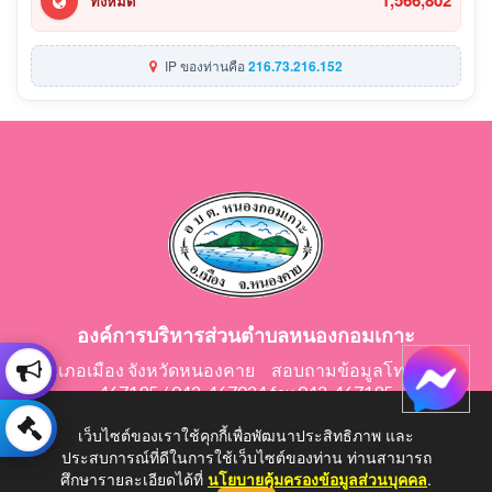
1,566,802
ทั้งหมด
IP ของท่านคือ
216.73.216.152
องค์การบริหารส่วนตำบลหนองกอมเกาะ
อำเภอเมือง จังหวัดหนองคาย สอบถามข้อมูลโทร 042-
467195 / 042-467024 fax 042-467195
E-Mail: saraban@nongkomkor.go.th
เว็บไซต์ของเราใช้คุกกี้เพื่อพัฒนาประสิทธิภาพ และ
ประสบการณ์ที่ดีในการใช้เว็บไซต์ของท่าน ท่านสามารถ
ศึกษารายละเอียดได้ที่
นโยบายคุ้มครองข้อมูลส่วนบุคคล
.