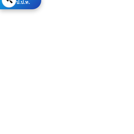
ป.ป.ท.