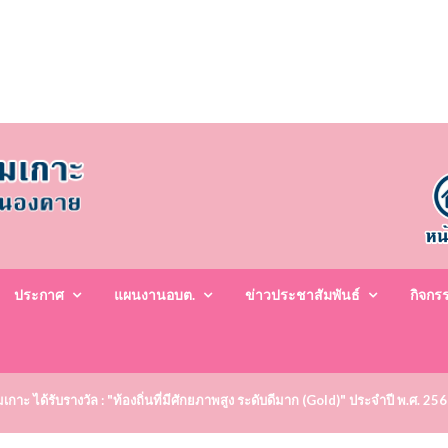
ประกาศ
แผนงานอบต.
ข่าวประชาสัมพันธ์
กิจกร
าะ ได้รับรางวัล : "ท้องถิ่นที่มีศักยภาพสูง ระดับดีมาก (Gold)" ประจำปี พ.ศ. 25