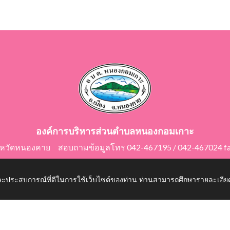
องค์การบริหารส่วนตำบลหนองกอมเกาะ
ังหวัดหนองคาย สอบถามข้อมูลโทร 042-467195 / 042-467024 f
E-Mail: saraban@nongkomkor.go.th
 และประสบการณ์ที่ดีในการใช้เว็บไซต์ของท่าน ท่านสามารถศึกษารายละเอียด
mkor.go.th