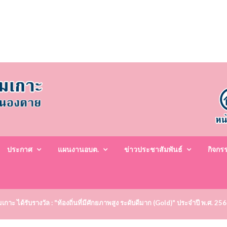
ประกาศ
แผนงานอบต.
ข่าวประชาสัมพันธ์
กิจกร
าะ ได้รับรางวัล : "ท้องถิ่นที่มีศักยภาพสูง ระดับดีมาก (Gold)" ประจำปี พ.ศ. 25