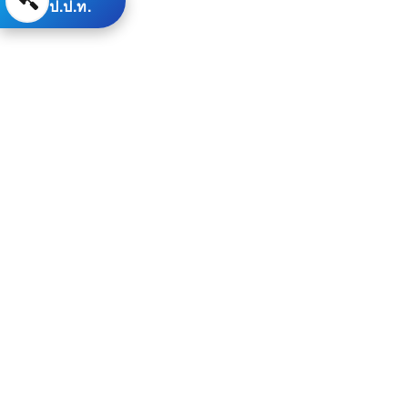
ป.ป.ท.