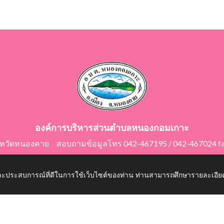
องค์การบริหารส่วนตำบลหนองกอมเกาะ
ังหวัดหนองคาย สอบถามข้อมูลโทร 042-467195 / 042-467024 f
E-Mail: saraban@nongkomkor.go.th
 และประสบการณ์ที่ดีในการใช้เว็บไซต์ของท่าน ท่านสามารถศึกษารายละเอียด
mkor.go.th