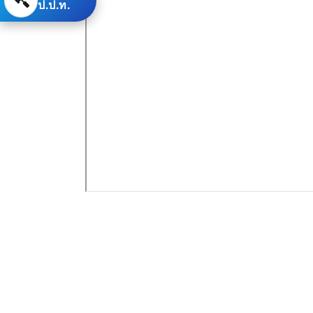
ป.ป.ท.