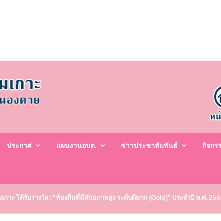
ประกาศ
แผนงานอบต.
ข่าวประชาสัมพันธ์
กิจกร
าะ ได้รับรางวัล : "ท้องถิ่นที่มีศักยภาพสูง ระดับดีมาก (Gold)" ประจำปี พ.ศ. 25