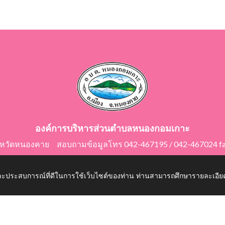
องค์การบริหารส่วนตำบลหนองกอมเกาะ
ังหวัดหนองคาย สอบถามข้อมูลโทร 042-467195 / 042-467024 f
E-Mail: saraban@nongkomkor.go.th
 และประสบการณ์ที่ดีในการใช้เว็บไซต์ของท่าน ท่านสามารถศึกษารายละเอียด
mkor.go.th