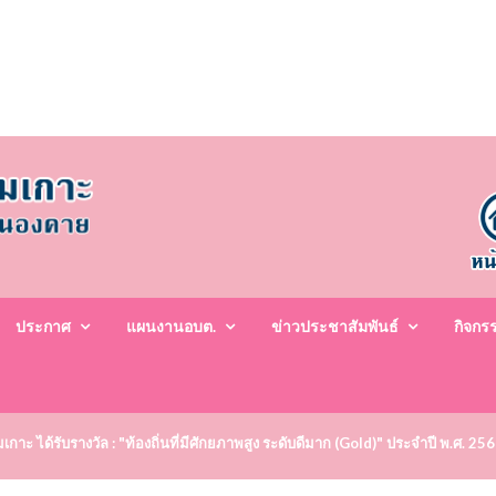
ประกาศ
แผนงานอบต.
ข่าวประชาสัมพันธ์
กิจกร
าะ ได้รับรางวัล : "ท้องถิ่นที่มีศักยภาพสูง ระดับดีมาก (Gold)" ประจำปี พ.ศ. 25