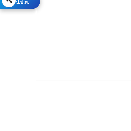
ป.ป.ท.