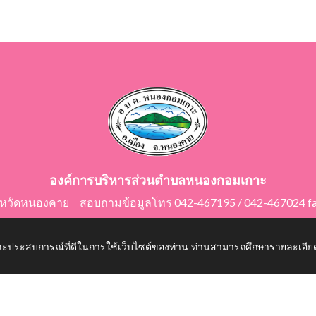
องค์การบริหารส่วนตำบลหนองกอมเกาะ
ังหวัดหนองคาย สอบถามข้อมูลโทร 042-467195 / 042-467024 f
E-Mail: saraban@nongkomkor.go.th
 และประสบการณ์ที่ดีในการใช้เว็บไซต์ของท่าน ท่านสามารถศึกษารายละเอียด
mkor.go.th