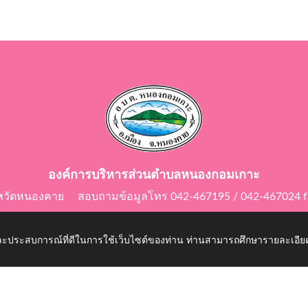
องค์การบริหารส่วนตำบลหนองกอมเกาะ
ังหวัดหนองคาย สอบถามข้อมูลโทร 042-467195 / 042-467024 f
E-Mail: saraban@nongkomkor.go.th
 และประสบการณ์ที่ดีในการใช้เว็บไซต์ของท่าน ท่านสามารถศึกษารายละเอียด
kor.go.th