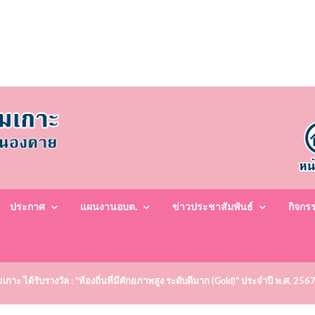
ประกาศ
แผนงานอบต.
ข่าวประชาสัมพันธ์
กิจกร
าะ ได้รับรางวัล : "ท้องถิ่นที่มีศักยภาพสูง ระดับดีมาก (Gold)" ประจำปี พ.ศ. 256