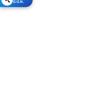
ป.ป.ท.