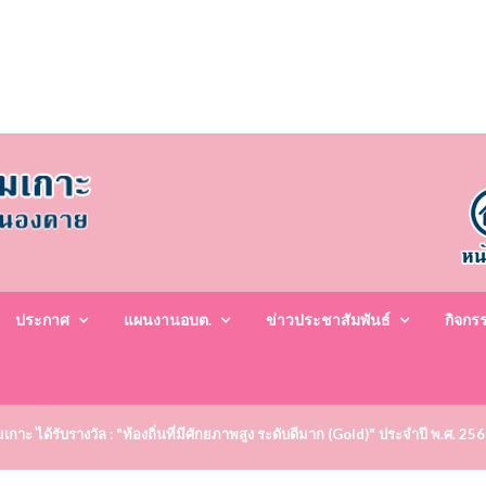
ประกาศ
แผนงานอบต.
ข่าวประชาสัมพันธ์
กิจกร
าะ ได้รับรางวัล : "ท้องถิ่นที่มีศักยภาพสูง ระดับดีมาก (Gold)" ประจำปี พ.ศ. 25