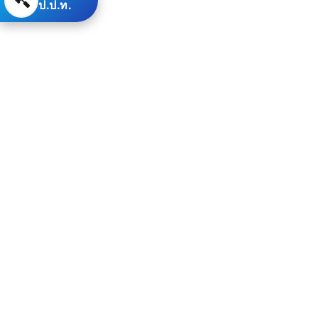
ป.ป.ท.