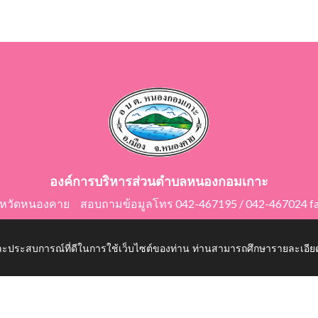
องค์การบริหารส่วนตำบลหนองกอมเกาะ
ังหวัดหนองคาย สอบถามข้อมูลโทร 042-467195 / 042-467024 f
E-Mail: saraban@nongkomkor.go.th
 และประสบการณ์ที่ดีในการใช้เว็บไซต์ของท่าน ท่านสามารถศึกษารายละเอียด
mkor.go.th