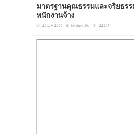
มาตรฐานคุณธรรมและจริยธรรม
พนักงานจ้าง
25 ม.ค. 2565
by khanittha
22359