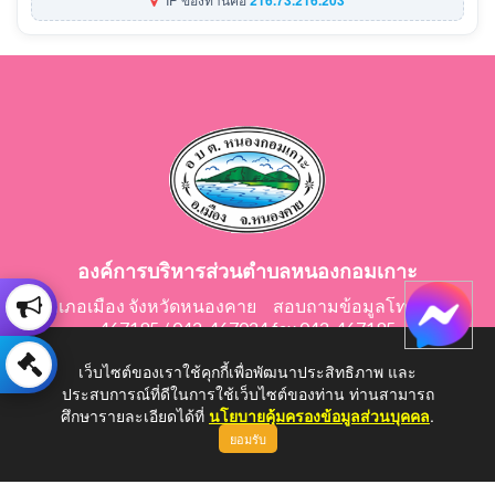
องค์การบริหารส่วนตำบลหนองกอมเกาะ
อำเภอเมือง จังหวัดหนองคาย สอบถามข้อมูลโทร 042-
467195 / 042-467024 fax 042-467195
E-Mail: saraban@nongkomkor.go.th
เว็บไซต์ของเราใช้คุกกี้เพื่อพัฒนาประสิทธิภาพ และ
ประสบการณ์ที่ดีในการใช้เว็บไซต์ของท่าน ท่านสามารถ
ศึกษารายละเอียดได้ที่
นโยบายคุ้มครองข้อมูลส่วนบุคคล
.
ยอมรับ
Copyright © 2026 All Right Resive http://www.nongkomkor.go.th