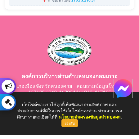
องค์การบริหารส่วนตำบลหนองกอมเกาะ
อำเภอเมือง จังหวัดหนองคาย สอบถามข้อมูลโทร 042-
467195 / 042-467024 fax 042-467195
E-Mail: saraban@nongkomkor.go.th
เว็บไซต์ของเราใช้คุกกี้เพื่อพัฒนาประสิทธิภาพ และ
ประสบการณ์ที่ดีในการใช้เว็บไซต์ของท่าน ท่านสามารถ
ศึกษารายละเอียดได้ที่
นโยบายคุ้มครองข้อมูลส่วนบุคคล
.
ยอมรับ
Copyright © 2026 All Right Resive http://www.nongkomkor.go.th