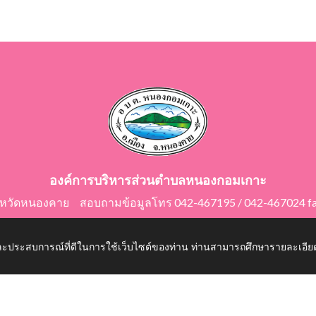
องค์การบริหารส่วนตำบลหนองกอมเกาะ
ังหวัดหนองคาย สอบถามข้อมูลโทร 042-467195 / 042-467024 f
E-Mail: saraban@nongkomkor.go.th
 และประสบการณ์ที่ดีในการใช้เว็บไซต์ของท่าน ท่านสามารถศึกษารายละเอียด
mkor.go.th