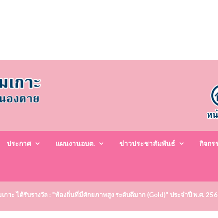
ประกาศ
แผนงานอบต.
ข่าวประชาสัมพันธ์
กิจกร
าะ ได้รับรางวัล : "ท้องถิ่นที่มีศักยภาพสูง ระดับดีมาก (Gold)" ประจำปี พ.ศ. 25