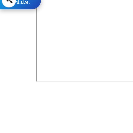
ป.ป.ท.