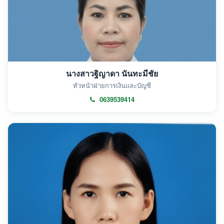
นางสาวฐิญาดา นันทะมีชัย
หัวหน้าฝ่ายการเงินและบัญชี
0639539414