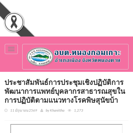
Toggle
navigation
ประชาสัมพันธ์การประชุมเชิงปฏิบัติการ
พัฒนาการแพทย์บุคลากรสาธารณสุขใน
การปฏิบัติตามแนวทางโรคพิษสุนัขบ้า
11 มิถุนายน 2569
by Khanittha
1,273