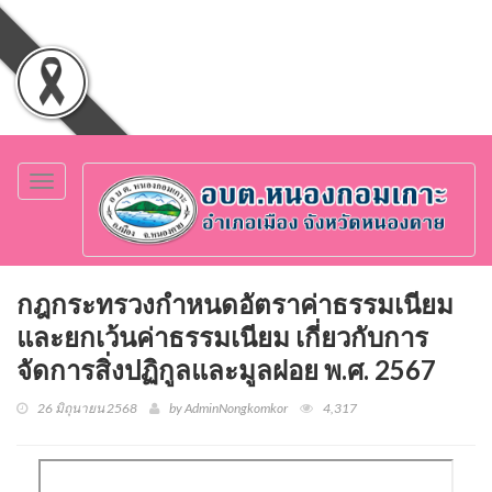
Toggle
navigation
กฎกระทรวงกำหนดอัตราค่าธรรมเนียม
และยกเว้นค่าธรรมเนียม เกี่ยวกับการ
จัดการสิ่งปฏิกูลและมูลฝอย พ.ศ. 2567
26 มิถุนายน 2568
by AdminNongkomkor
4,317