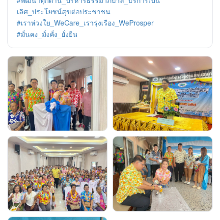
เลิศ_ประโยชน์สุขต่อประชาชน
#เราห่วงใย_WeCare_เรารุ่งเรือง_WeProsper
#มั่นคง_มั่งคั่ง_ยั่งยืน