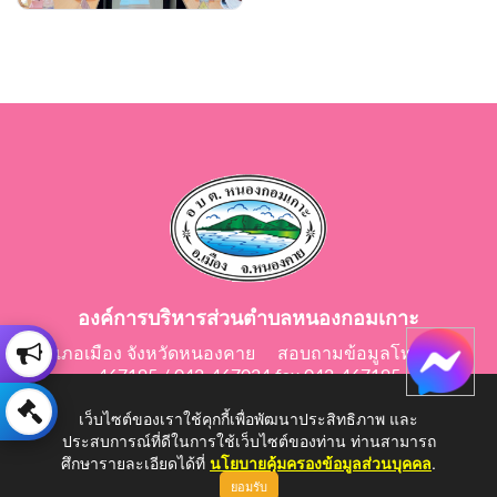
องค์การบริหารส่วนตำบลหนองกอมเกาะ
อำเภอเมือง จังหวัดหนองคาย สอบถามข้อมูลโทร 042-
467195 / 042-467024 fax 042-467195
E-Mail: saraban@nongkomkor.go.th
เว็บไซต์ของเราใช้คุกกี้เพื่อพัฒนาประสิทธิภาพ และ
ประสบการณ์ที่ดีในการใช้เว็บไซต์ของท่าน ท่านสามารถ
ศึกษารายละเอียดได้ที่
นโยบายคุ้มครองข้อมูลส่วนบุคคล
.
ยอมรับ