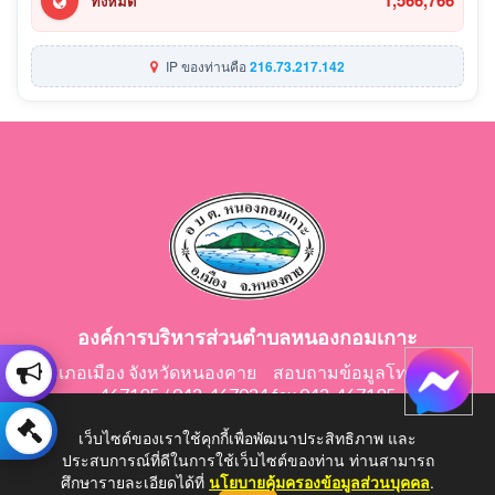
1,566,766
ทั้งหมด
IP ของท่านคือ
216.73.217.142
องค์การบริหารส่วนตำบลหนองกอมเกาะ
อำเภอเมือง จังหวัดหนองคาย สอบถามข้อมูลโทร 042-
467195 / 042-467024 fax 042-467195
E-Mail: saraban@nongkomkor.go.th
เว็บไซต์ของเราใช้คุกกี้เพื่อพัฒนาประสิทธิภาพ และ
ประสบการณ์ที่ดีในการใช้เว็บไซต์ของท่าน ท่านสามารถ
ศึกษารายละเอียดได้ที่
นโยบายคุ้มครองข้อมูลส่วนบุคคล
.