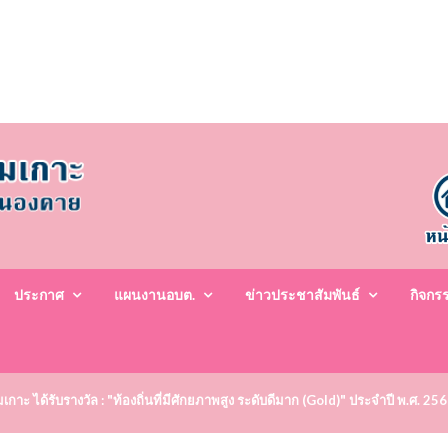
ประกาศ
แผนงานอบต.
ข่าวประชาสัมพันธ์
กิจกร
าะ ได้รับรางวัล : "ท้องถิ่นที่มีศักยภาพสูง ระดับดีมาก (Gold)" ประจำปี พ.ศ. 25