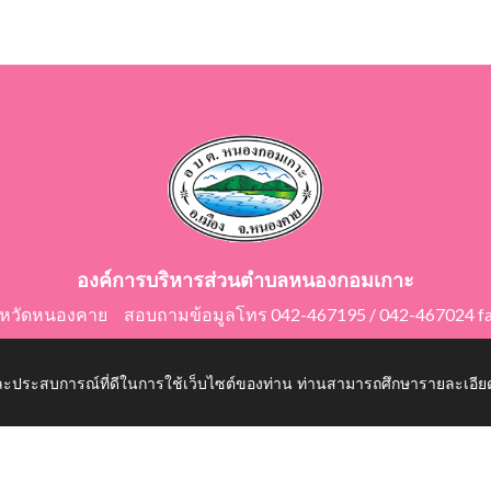
องค์การบริหารส่วนตำบลหนองกอมเกาะ
ังหวัดหนองคาย สอบถามข้อมูลโทร 042-467195 / 042-467024 f
E-Mail: saraban@nongkomkor.go.th
 และประสบการณ์ที่ดีในการใช้เว็บไซต์ของท่าน ท่านสามารถศึกษารายละเอียด
mkor.go.th