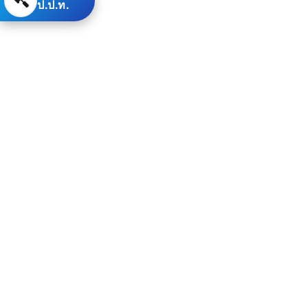
ป.ป.ท.