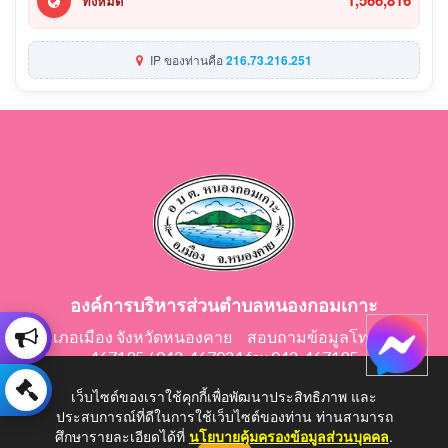
1,566,816
ทั้งหมด
IP ของท่านคือ
216.73.216.251
องค์การบริหารส่วนตำบลหนองกอมเกาะ
อำเภอเมือง จังหวัดหนองคาย สอบถามข้อมูลโทร 042-
467195 / 042-467024 fax 042-467195
E-Mail: saraban@nongkomkor.go.th
เว็บไซต์ของเราใช้คุกกี้เพื่อพัฒนาประสิทธิภาพ และ
ประสบการณ์ที่ดีในการใช้เว็บไซต์ของท่าน ท่านสามารถ
ศึกษารายละเอียดได้ที่
นโยบายคุ้มครองข้อมูลส่วนบุคคล
.