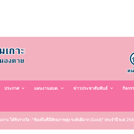
ประกาศ
แผนงานอบต.
ข่าวประชาสัมพันธ์
กิจกร
าะ ได้รับรางวัล : "ท้องถิ่นที่มีศักยภาพสูง ระดับดีมาก (Gold)" ประจำปี พ.ศ. 25