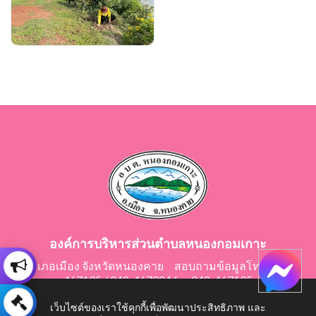
องค์การบริหารส่วนตำบลหนองกอมเกาะ
อำเภอเมือง จังหวัดหนองคาย สอบถามข้อมูลโทร 042-
467195 / 042-467024 fax 042-467195
E-Mail: saraban@nongkomkor.go.th
เว็บไซต์ของเราใช้คุกกี้เพื่อพัฒนาประสิทธิภาพ และ