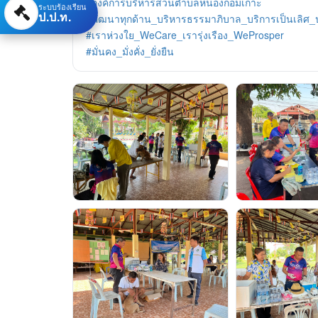
#องค์การบริหารส่วนตำบลหนองกอมเกาะ
ระบบร้องเรียน
ป.ป.ท.
#พัฒนาทุกด้าน_บริหารธรรมาภิบาล_บริการเป็นเลิศ
#เราห่วงใย_WeCare_เรารุ่งเรือง_WeProsper
#มั่นคง_มั่งคั่ง_ยั่งยืน