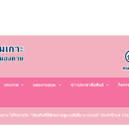
ประกาศ
แผนงานอบต.
ข่าวประชาสัมพันธ์
กิจกร
าะ ได้รับรางวัล : "ท้องถิ่นที่มีศักยภาพสูง ระดับดีมาก (Gold)" ประจำปี พ.ศ. 25