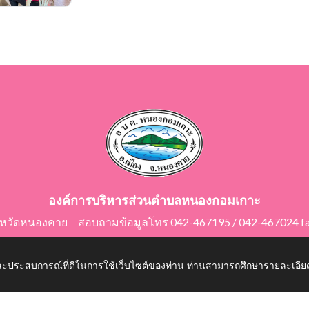
องค์การบริหารส่วนตำบลหนองกอมเกาะ
ังหวัดหนองคาย สอบถามข้อมูลโทร 042-467195 / 042-467024 f
E-Mail: saraban@nongkomkor.go.th
 และประสบการณ์ที่ดีในการใช้เว็บไซต์ของท่าน ท่านสามารถศึกษารายละเอียด
mkor.go.th