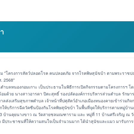
้า
 "โครงการสัตว์ปลอดโรค คนปลอดภัย จากโรคพิษสุนัขบ้า ตามพระราชปณิ
. 2568"
ส่วนตำบลหนองกอมเกาะ เป็นประธานในพิธีการเปิดกิจกรรมตามโครงการฯ โ
ร้อมด้วย นางสาวอารดา ปิตะสุทธิ์ รองปลัดองค์การบริหารส่วนตำบล รั
าลส่งเสริมสุขภาพตำบล เจ้าหน้าที่ปศุสัตว์อำเภอเมืองหนองคายเข้าร่วมกิ
้บริการฉีดวัคซีนป้องกันโรคพิษสุนัขบ้า ในพื้นที่จุดให้บริการตามหมู่บ้
ี่ 3 บ้านคุยนางขาว ณ วัดสายชลมณฑาราม และ หมู่ที่ 11 บ้านศรีเจริญ ณ วัดศ
ระชาชนที่ให้ความสนใจเป็นจำนวนมาก ได้นำสุนัขและแมว มารับการฉีดวัคซ