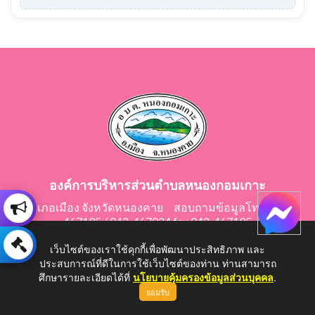
องค์การบริหารส่วนตำบลหนองกอมเกาะ
อำเภอเมือง จังหวัดหนองคาย สอบถามข้อมูลโทร 042-
467195 / 042-467024 fax 042-467195
E-Mail: saraban@nongkomkor.go.th
เว็บไซต์ของเราใช้คุกกี้เพื่อพัฒนาประสิทธิภาพ และ
ประสบการณ์ที่ดีในการใช้เว็บไซต์ของท่าน ท่านสามารถ
ศึกษารายละเอียดได้ที่
นโยบายคุ้มครองข้อมูลส่วนบุคคล
.
ยอมรับ
Copyright © 2026 All Right Resive http://www.nongkomkor.go.th