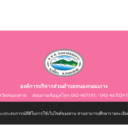
องค์การบริหารส่วนตำบลหนองกอมเกาะ
ังหวัดหนองคาย สอบถามข้อมูลโทร 042-467195 / 042-467024 f
E-Mail: saraban@nongkomkor.go.th
 และประสบการณ์ที่ดีในการใช้เว็บไซต์ของท่าน ท่านสามารถศึกษารายละเอียด