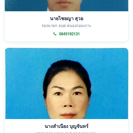
นายไชยญา สุวอ
รองนายก อบต.หนองกอมเกาะ
0845192131
นางสำเนียง บุญจันทร์