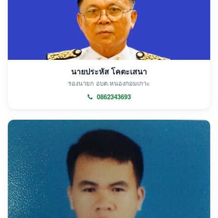
นายประหัส โคตะเสนา
รองนายก อบต.หนองกอมเกาะ
0862343693