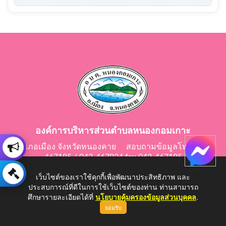
องค์การบริหารส่วนตำบลหนองกอมเกาะ
อำเภอเมือง จังหวัดหนองคาย สอบถามข้อมูลโทร 042-
467195 / 042-467024 fax 042-467195
E-Mail: saraban@nongkomkor.go.th
เว็บไซต์ของเราใช้คุกกี้เพื่อพัฒนาประสิทธิภาพ และ
ประสบการณ์ที่ดีในการใช้เว็บไซต์ของท่าน ท่านสามารถ
ศึกษารายละเอียดได้ที่
นโยบายคุ้มครองข้อมูลส่วนบุคคล
.
ยอมรับ
Copyright © 2026 All Right Resive http://www.nongkomkor.go.th