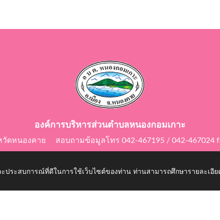
องค์การบริหารส่วนตำบลหนองกอมเกาะ
ังหวัดหนองคาย สอบถามข้อมูลโทร 042-467195 / 042-467024 f
E-Mail: saraban@nongkomkor.go.th
 และประสบการณ์ที่ดีในการใช้เว็บไซต์ของท่าน ท่านสามารถศึกษารายละเอียด
kor.go.th