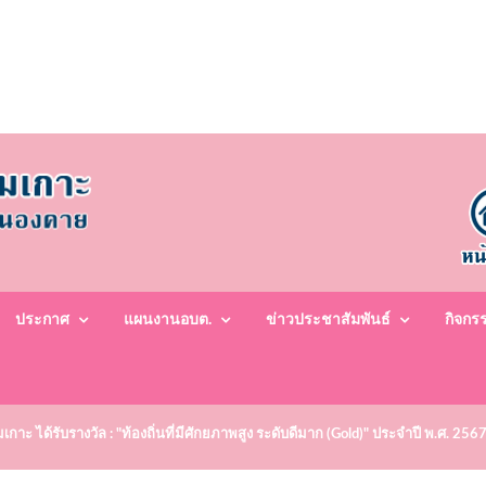
ประกาศ
แผนงานอบต.
ข่าวประชาสัมพันธ์
กิจกร
าะ ได้รับรางวัล : "ท้องถิ่นที่มีศักยภาพสูง ระดับดีมาก (Gold)" ประจำปี พ.ศ. 256